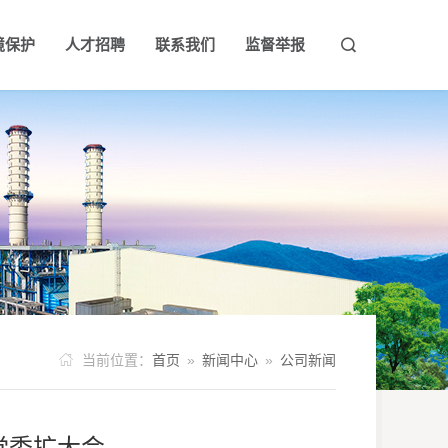
境保护
人才招聘
联系我们
监督举报


事记
业动态
业风采
环境保护宣传
荣誉资质
社会责任
人才理念
环保信息公开
人才招聘

当前位置：
首页
»
新闻中心
»
公司新闻
党委扩大会