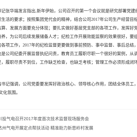
书记张华端发言指出,新年伊始，公司召开的第一个会议就是研究部署党建
织生活的要求；按照集团党代会的精神，结合公司2017年公司生产经营目
结算、发展方面要充分体现；要扎实做好基层党支部的各项工作，发挥好
培养，为公司后续发展储备人才；纪检工作开展效能监察的效果很好，要
的各项工作，2017年的纪检监督更要做到事前预防、事中监督、事后总
也是公司纪委开展监督执纪问责，教育员工履职尽职一个很好的案例，从
足，履职尽责不到位，工作缺乏检查，也缺乏考核；管理工作必须形成闭
。
端书记强调，公司党委要发挥好政治核心、领导核心作用，团结全体员工，
文化氛围。
川投气电召开2017年度首次技术监督现场服务会
达州气电开展定点帮扶活动 精准助力新恩岭村发展