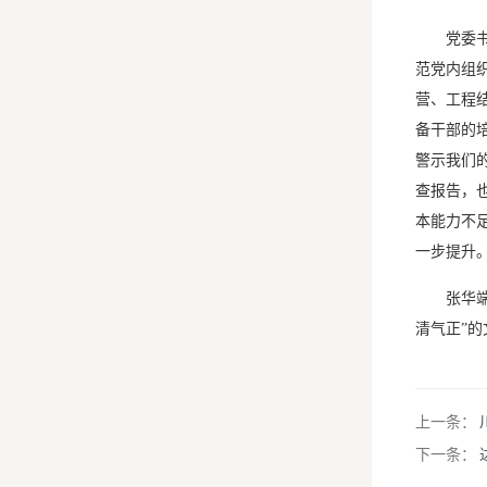
党委
范党内组
营、工程
备干部的
警示我们
查报告，
本能力不
一步提升
张华
清气正”的
上一条：
下一条：