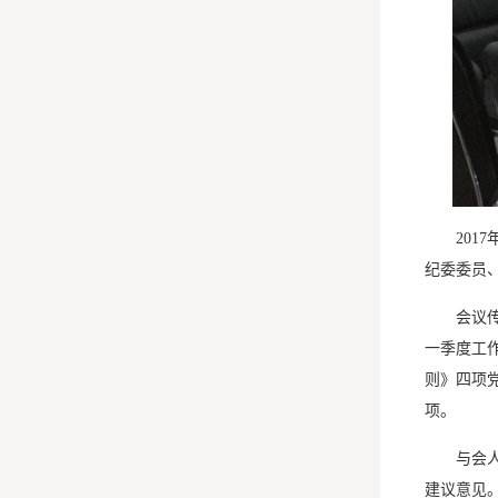
201
纪委委员
会议
一季度工
则》四项
项。
与会
建议意见