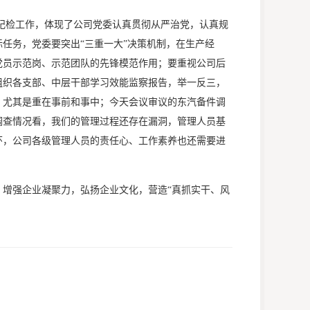
纪检工作，体现了公司党委认真贯彻从严治党，认真规
标任务，党委要突出“三重一大”决策机制，在生产经
党员示范岗、示范团队的先锋模范作用；要重视公司后
组织各支部、中层干部学习效能监察报告，举一反三，
结，尤其是重在事前和事中；今天会议审议的东汽备件调
调查情况看，我们的管理过程还存在漏洞，管理人员基
环，公司各级管理人员的责任心、工作素养也还需要进
增强企业凝聚力，弘扬企业文化，营造“真抓实干、风