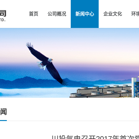
首页
公司概况
新闻中心
企业文化
环
公司简介
组织架构
公司新闻
领导团队
公示公告
企业理念
大
行
企
闻
川投气电召开2017年首次