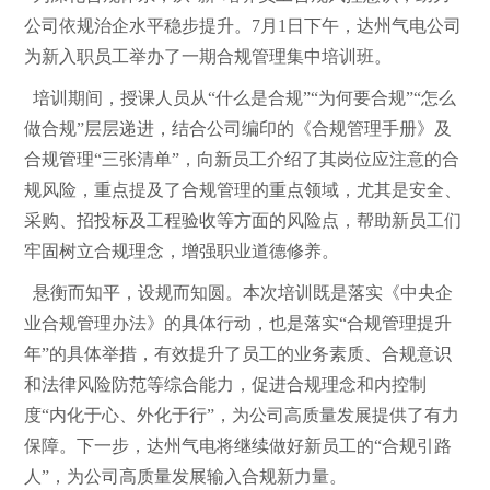
公司依规治企水平稳步提升。
7月1日下午，达州气电公司
为新入职员工举办了一期合规管理集中培训班。
培训期间，授课人员从“什么是合规”“为何要合规”“怎么
做合规”层层递进，结合公司编印的《合规管理手册》及
合规管理“三张清单”，向新员工介绍了其岗位应注意的合
规风险，重点提及了合规管理的重点领域，尤其是安全、
采购、招投标及工程验收等方面的风险点，帮助新员工们
牢固树立合规理念，增强职业道德修养。
悬衡而知平，设规而知圆。本次培训既是落实
《
中央
企
业合规管理办法》
的具体行动，也是落实“合规
管理
提升
年”的具体举措，有效提升了员工的业务素质、合规意识
和法律风险防范等综合能力，促进合规理念和内控制
度“内化于心、外化于行”，为
公司
高质量发展提供了有力
保障。下一步，
达州气电
将继续做好新员工
的
“合规引路
人”，为
公司
高质量发展
输入
合规新力量
。