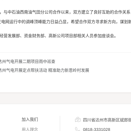
，与中石油西南油气田分公司合作以来，双方建立了良好互助的合作关系
在电网运行中的调峰顶峰能力日益凸显，希望合作双方寻求新方向，谋划
经营发展部、资金财务部、高新公司项目部相关
人员
参加座谈
会
。
达州气电开展二期项目雨中巡查
达州气电开展定点帮扶活动 精准助力新恩岭村发展

加入我们
四川省达州市高新区斌郎

用人理念
0818-3331028