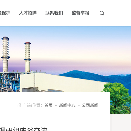
境保护
人才招聘
联系我们
监督举报


事记
业动态
业风采
环境保护宣传
荣誉资质
社会责任
人才理念
环保信息公开
人才招聘

当前位置：
首页
»
新闻中心
»
公司新闻
调研组座谈交流