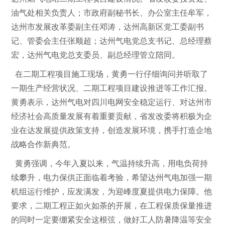
油气处相关负责人；市政府副秘书长、办公室主任牟军，
达州市发展改革委副主任邓涛，达州高新区党工委副书
记、管委会主任张顺超；达州气电党总支书记、总经理蔡
宏，达州气电党总支委员、副总经理管立陪同。
在二期工程项目施工现场，黄勇一行
仔细
询问
并听取
了
一期
生产经营状况、二期工程项目建设推进等工作汇报。
黄勇表示，达州气电对四川电网安全稳定运行、对达州市
经济社会高质量发展有着重要贡献，省发改委将积极为企
业在达发展提供政策支持，创造发展环境，携手打造企地
战略合作新典范。
黄勇强调，今年入夏以来，气温持续升高，用电负荷持
续攀升，电力保供正面临着考验，希望达州气电加强一期
机组运行维护，应发满发，为迎峰度夏提供电力保障。他
要求，二期工程正如火如荼的开展，在工程保质保量推进
的同时一定要绷紧安全这根弦，做好工人防暑降温等安全