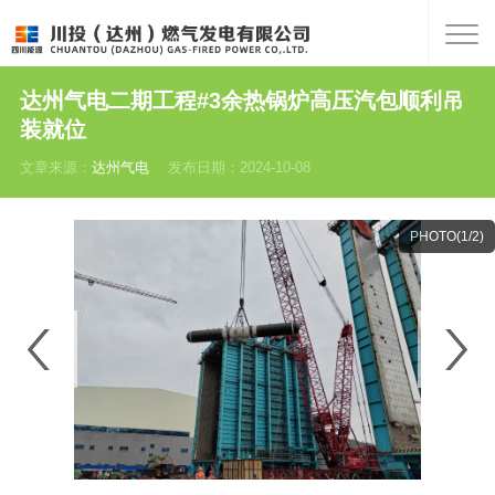
达州气电二期工程#3余热锅炉高压汽包顺利吊
装就位
文章来源：
达州气电
发布日期：2024-10-08
PHOTO(
1
/2)