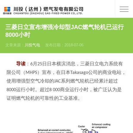
三菱日立宣布增强冷却型JAC燃气轮机已运行
8000小时
文章来源：
川投气电
发布日期：2018-07-06
导读
：
6
月
25
日日本横滨消息，三菱日立电力系统有
限公司（
MHPS
）宣布，在日本
Takasago
公司的商业电站，
使用增强型空气冷却的
JAC
系列燃气轮机已经累计超过
8000
运行小时。超过
8 000
商业运行小时，被广泛认为是
证明燃气轮机的可靠性的工业基准。