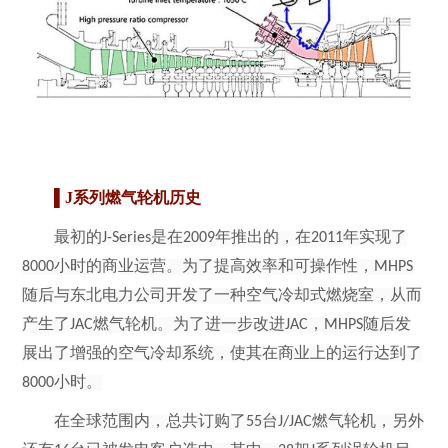
▌J
系列燃气轮机历史
最初的
J-Series
是在
2009
年推出的，在
2011
年实现了
8000
小时的商业运营。为了提高效率和可操作性，
MHPS
随后与东北电力公司开发了一种空气冷却式燃烧室，从而
产生了
JAC
燃气轮机。为了进一步改进
JAC
，
MHPS
随后发
展出了增强的空气冷却系统，使其在商业上的运行达到了
8000
小时。
在全球范围内，总共订购了
55
台
J/JAC
燃气轮机，另外