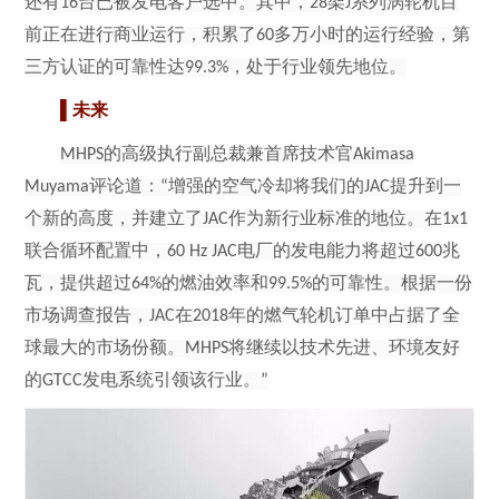
还有
16
台已被发电客户选中。其中，
28
架
J
系列涡轮机目
前正在进行商业运行，积累了
60
多万小时的运行经验，第
三方认证的可靠性达
99.3%
，处于行业领先地位。
▌
未来
MHPS
的高级执行副总裁兼首席技术官
Akimasa
Muyama
评论道：
“
增强的空气冷却将我们的
JAC
提升到一
个新的高度，并建立了
JAC
作为新行业标准的地位。在
1x1
联合循环配置中，
60 Hz JAC
电厂的发电能力将超过
600
兆
瓦，提供超过
64%
的燃油效率和
99.5%
的可靠性。根据一份
市场调查报告，
JAC
在
2018
年的燃气轮机订单中占据了全
球最大的市场份额。
MHPS
将继续以技术先进、环境友好
的
GTCC
发电系统引领该行业。
”