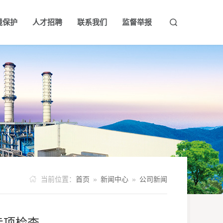
境保护
人才招聘
联系我们
监督举报


事记
业动态
业风采
环境保护宣传
荣誉资质
社会责任
人才理念
环保信息公开
人才招聘

当前位置：
首页
»
新闻中心
»
公司新闻
专项检查