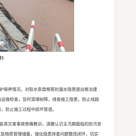
1
护保养情况，对取水泵盘根密封漏水隐患提出根治建
路运维检查，及时清理树障，排查施工隐患，防止线路
险，防止施工过程中损坏管道。
各类灾害事故惨痛教训，清醒认识主汛期面临的防汛安
应急物质管理储备，强化隐患排查问题整改闭环，切实